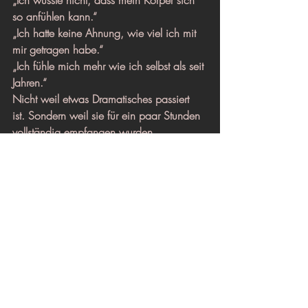
„Ich wusste nicht, dass mein Körper sich 
so anfühlen kann.“
„Ich hatte keine Ahnung, wie viel ich mit 
mir getragen habe.“
„Ich fühle mich mehr wie ich selbst als seit 
Jahren.“
Nicht weil etwas Dramatisches passiert 
ist. Sondern weil sie für ein paar Stunden 
vollständig empfangen wurden. 
Vollständig präsent. Vollständig sie selbst.
Dafür halten wir den Raum.
Wir freuen uns darauf, dich zu 
empfangen.
Bereit, deine erste Tantramassage in Berlin 
zu buchen? Du kannst 
hier online 
buchen
 oder uns bei Fragen unter 
contact@journeywithin.info
 erreichen. Wir 
helfen dir gerne, die Session zu finden, 
die zu dir passt.