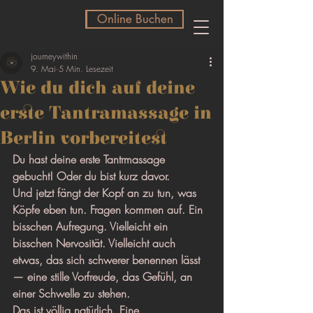
Online Buchen
Online Buchen
journeywithin
9. Mai
5 Min. Lesezeit
Wie du dich auf deine
erste Tantramassage in
Berlin vorbereitest
Du hast deine erste Tantrmassage 
gebucht! Oder du bist kurz davor.
Und jetzt fängt der Kopf an zu tun, was 
Köpfe eben tun. Fragen kommen auf. Ein 
bisschen Aufregung. Vielleicht ein 
bisschen Nervosität. Vielleicht auch 
etwas, das sich schwerer benennen lässt 
— eine stille Vorfreude, das Gefühl, an 
einer Schwelle zu stehen.
Das ist völlig natürlich. Eine 