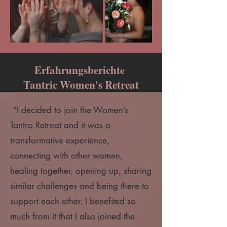
Erfahrungsberichte
Tantric Women's Retreat
"I decided to join the Women’s
Tantra Retreat and it was a
transformative experience,
connecting with other women,
healing together, opening up, sharing
similar challenges and being there to
support each other. I benefited so
much from it that I also joined the