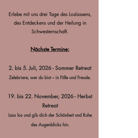
Erlebe mit uns drei Tage des Loslassens,
des Entdeckens und der Heilung in
Schwesternschaft.
Nächste Termine:
2. bis 5. Juli, 2026 - Sommer Retreat
Zelebriere, wer du bist – in Fülle und Freude.
19. bis 22. November, 2026 - Herbst
Retreat
Lass los und gib dich der Schönheit und Ruhe
des Augenblicks hin.