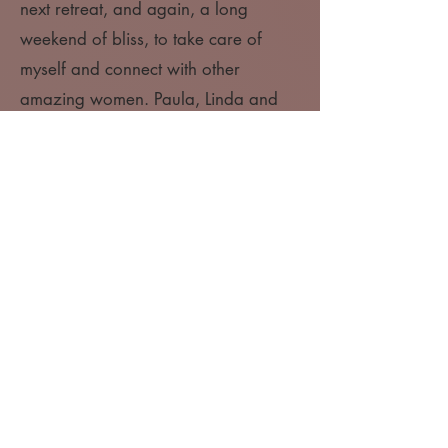
next retreat, and again, a long
weekend of bliss, to take care of
myself and connect with other
amazing women. Paula, Linda and
Mathilde are amazing, supportive
and caring human beings that are
creating a safe space for women to
learn to expand, to trust themselves
and to have more pleasure in life."
- Raissa
"Very grateful to have had the
opportunity to participate in this
retreat with a group of such lovely
beautiful women that created a