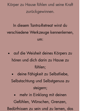
Körper zu Hause fühlen und seine Kraft
zurückgewinnen.
In diesem Tantra-Retreat wirst du
verschiedene Werkzeuge kennenlernen,
um:
auf die Weisheit deines Körpers zu
hören und dich darin zu Hause zu
fühlen;
deine Fähigkeit zu Selbstliebe,
Selbstachtung und Selbstgenuss zu
steigern;
mehr in Einklang mit deinen
Gefühlen, Wünschen, Grenzen,
Bedürfnissen zu sein und zu lernen, das