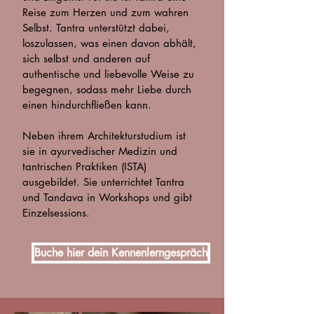
Reise zum Herzen und zum wahren
Selbst. Tantra unterstützt dabei,
loszulassen, was einen davon abhält,
sich selbst und anderen auf
authentische und liebevolle Weise zu
begegnen, sodass mehr Liebe durch
einen hindurchfließen kann.
Neben ihrem Architekturstudium ist
sie in ayurvedischer Medizin und
tantrischen Praktiken (ISTA)
ausgebildet. Sie unterrichtet Tantra
und Tandava in Workshops und gibt
Einzelsessions.
Buche hier dein Kennenlerngespräch