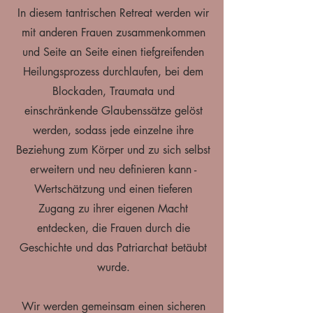
In diesem tantrischen Retreat werden wir
mit anderen Frauen zusammenkommen
und Seite an Seite einen tiefgreifenden
Heilungsprozess durchlaufen, bei dem
Blockaden, Traumata und
einschränkende Glaubenssätze gelöst
werden, sodass jede einzelne ihre
Beziehung zum Körper und zu sich selbst
erweitern und neu definieren kann -
Wertschätzung und einen tieferen
Zugang zu ihrer eigenen Macht
entdecken, die Frauen durch die
Geschichte und das Patriarchat betäubt
wurde.
Wir werden gemeinsam einen sicheren