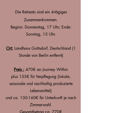
Die Retreats sind
ein 4-tägiges
Zusammenkommen.
Beginn: Donnerstag, 17 Uhr;
Ende:
Sonntag, 15 Uhr.
Ort:
Landhaus Gottsdorf, Deutschland (1
Stunde von Berlin entfernt)
Preis :
470€ an Journey Within
plus 155€ für Verpflegung (lokale,
saisonale und nachhaltig produzierte
Lebensmittel)
und ca. 130-160€ für Unterkunft je nach
Zimmerwahl.
Gesamtbetrag ca. 770€