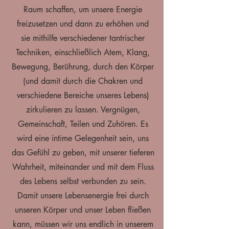
Raum schaffen, um unsere Energie
freizusetzen und dann zu erhöhen und
sie mithilfe verschiedener tantrischer
Techniken, einschließlich Atem, Klang,
Bewegung, Berührung, durch den Körper
(und damit durch die Chakren und
verschiedene Bereiche unseres Lebens)
zirkulieren zu lassen. Vergnügen,
Gemeinschaft, Teilen und Zuhören. Es
wird eine intime Gelegenheit sein, uns
das Gefühl zu geben, mit unserer tieferen
Wahrheit, miteinander und mit dem Fluss
des Lebens selbst verbunden zu sein.
Damit unsere Lebensenergie frei durch
unseren Körper und unser Leben fließen
kann, müssen wir uns endlich in unserem