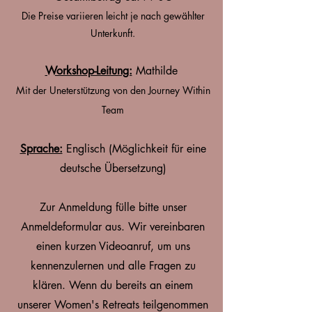
Die Preise variieren leicht je nach gewählter
Unterkunft.
Workshop-Leitung:
Mathilde
Mit der Uneterstützung von den Journey Within
Team
Sprache:
Englisch (Möglichkeit für eine
deutsche Übersetzung)
Zur Anmeldung fülle bitte unser
Anmeldeformular aus. Wir vereinbaren
einen kurzen Videoanruf, um uns
kennenzulernen und alle Fragen zu
klären. Wenn du bereits an einem
unserer Women's Retreats teilgenommen