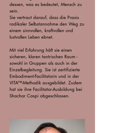
dessen, was es bedeutet, Mensch zu
sein.
Sie vertraut darauf, dass die Praxis
radikaler Selbstannahme den Weg zu
einem sinnvollen, kraftvollen und
lustvollen Leben ebnet.
Mit viel Erfahrung hält sie einen
sicheren, klaren tantrischen Raum -
sowohl in Gruppen als auch in der
Einzelbegleitung. Sie ist zertifizierte
Embodiment-Facilitatorin und in der
VITA™-Methodik ausgebildet. Zudem
hat sie ihre Facilitator-Ausbildung bei
Shachar Caspi abgeschlossen.