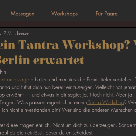
Massagen
Workshops
Für Paare
ai
7 Min. Lesezeit
 ein Tantra Workshop?
Berlin erwartet
hin.
antramassage 
erhalten und möchtest die Praxis tiefer verstehen. V
antra und fühlst dich nun bereit einzusteigen. Vielleicht hat jem
hop erwähnt — und etwas in dir sagte: Ja. Noch nicht. Aber ja.
agen. Was passiert eigentlich in einem
 Tantra Workshop
? Wer
 ich nicht einverstanden bin? Wer sind die anderen Menschen do
tet diese Fragen ehrlich. Nicht um dich zu überzeugen. Sondern
rauf du dich einlässt, bevor du entscheidest.