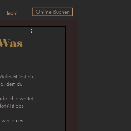
Online Buchen
Team
 Was
ielleicht liest du 
and, dem du 
de ich erwartet, 
rt? Ist das 
 weil du es 