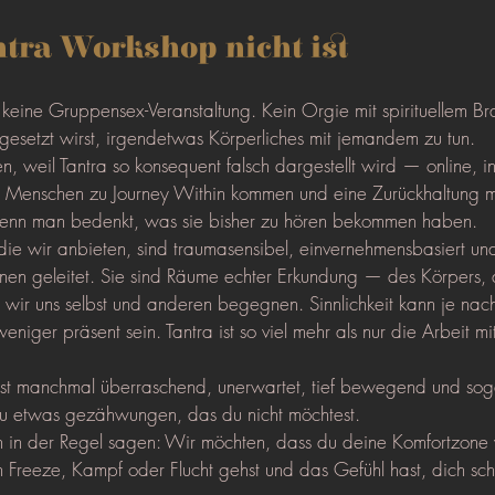
tra Workshop nicht ist
 keine Gruppensex-Veranstaltung. Kein Orgie mit spirituellem Br
gesetzt wirst, irgendetwas Körperliches mit jemandem zu tun.
, weil Tantra so konsequent falsch dargestellt wird — online, 
 Menschen zu Journey Within kommen und eine Zurückhaltung mi
t, wenn man bedenkt, was sie bisher zu hören bekommen haben.
die wir anbieten, sind traumasensibel, einvernehmensbasiert u
innen geleitet. Sie sind Räume echter Erkundung — des Körpers,
 wir uns selbst und anderen begegnen. Sinnlichkeit kann je na
iger präsent sein. Tantra ist so viel mehr als nur die Arbeit mit
 ist manchmal überraschend, unerwartet, tief bewegend und soga
zu etwas gezähwungen, das du nicht möchtest.
in der Regel sagen: Wir möchten, dass du deine Komfortzone 
in Freeze, Kampf oder Flucht gehst und das Gefühl hast, dich sc