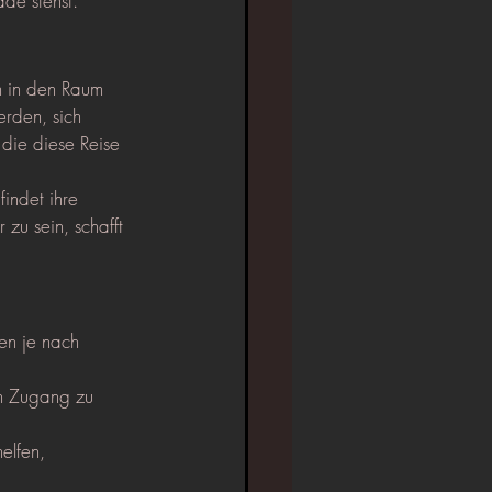
de stehst.
h in den Raum 
rden, sich 
die diese Reise 
indet ihre 
zu sein, schafft 
en je nach 
n Zugang zu 
elfen, 