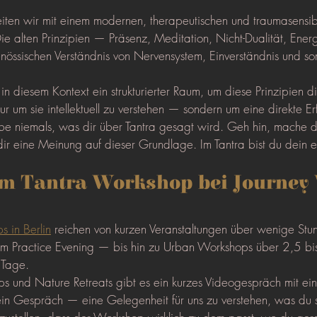
eiten wir mit einem modernen, therapeutischen und traumasensi
ie alten Prinzipien — Präsenz, Meditation, Nicht-Dualität, Ener
nössischen Verständnis von Nervensystem, Einverständnis und so
in diesem Kontext ein strukturierter Raum, um diese Prinzipien di
ur um sie intellektuell zu verstehen — sondern um eine direkte E
e niemals, was dir über Tantra gesagt wird. Geh hin, mache 
dir eine Meinung auf dieser Grundlage. Im Tantra bist du dein 
m Tantra Workshop bei Journey 
s in Berlin
 reichen von kurzen Veranstaltungen über wenige S
m Practice Evening — bis hin zu Urban Workshops über 2,5 bi
 Tage.
s und Nature Retreats gibt es ein kurzes Videogespräch mit ei
st ein Gespräch — eine Gelegenheit für uns zu verstehen, was du 