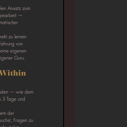
blen Ansatz zum 
giearbeit — 
matischer 
rekt zu lernen 
rfahrung von 
deine eigenen 
eigener Guru.
Within 
tunden — wie dem 
s 3 Tage und 
nem der 
suchst, Fragen zu 