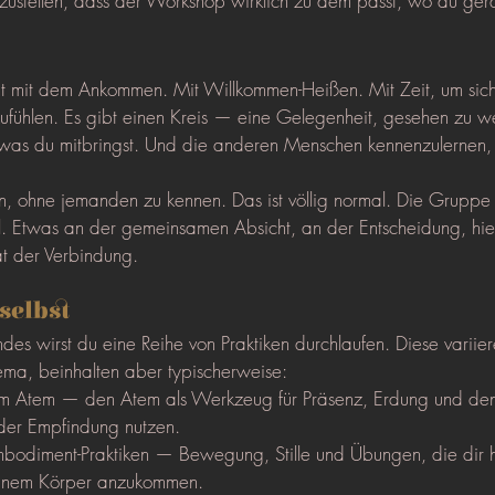
zustellen, dass der Workshop wirklich zu dem passt, wo du gera
t mit dem Ankommen. Mit Willkommen-Heißen. Mit Zeit, um sic
ufühlen. Es gibt einen Kreis — eine Gelegenheit, gesehen zu we
, was du mitbringst. Und die anderen Menschen kennenzulernen, 
 ohne jemanden zu kennen. Das ist völlig normal. Die Gruppe f
. Etwas an der gemeinsamen Absicht, an der Entscheidung, hier 
t der Verbindung.
selbst
s wirst du eine Reihe von Praktiken durchlaufen. Diese variier
ma, beinhalten aber typischerweise:
em Atem — den Atem als Werkzeug für Präsenz, Erdung und de
 der Empfindung nutzen.
bodiment-Praktiken — Bewegung, Stille und Übungen, die dir h
deinem Körper anzukommen.