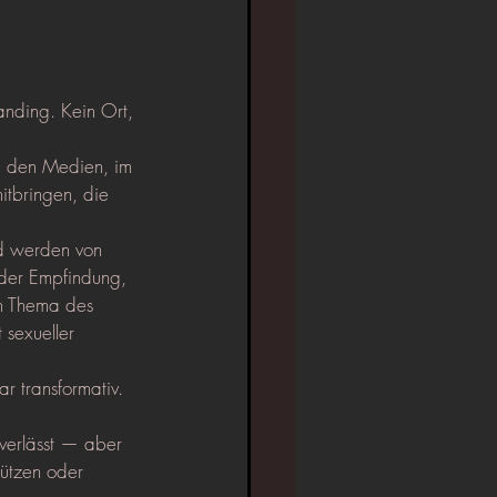
anding. Kein Ort, 
in den Medien, im 
tbringen, die 
nd werden von 
 der Empfindung, 
ch Thema des 
 sexueller 
r transformativ. 
verlässt — aber 
hützen oder 